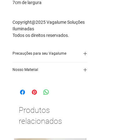
7cm de largura
Copyright@2025 Vagalume Soluções
Iluminadas
Todos os direitos reservados.
Precauções para seu Vagalume
. Não molhar ou deixar em lugares
Nosso Material
muito úmidos.
. Não deixar em contato direto com o
Confeccionada em Papel 180g, com
sol.
imã na parte de trás.
Produtos
relacionados