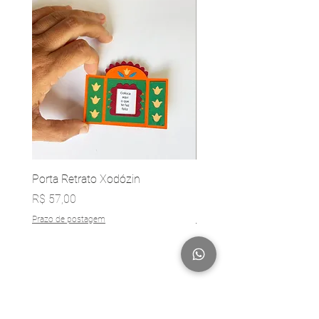
Porta Retrato Xodózin
LumináriaTemplo
Preço
Preço
R$ 57,00
R$ 959,00
Prazo de postagem
Prazo de postagem