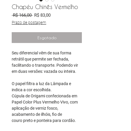
Chapéu Chinês Vermelho
Preço
Preço
 R$ 166,00 
R$ 83,00
normal
promocional
Prazo de postagem
Esgotado
Seu diferencial vêm de sua forma
retrátil que permite ser fechada,
facilitando o transporte. Podendo vir
em duas versões: vazada ou inteira.
O papel filtra a luz da Lâmpada e
indica a cor escolhida.
Cúpula de Origami confecionada em
Papel Color Plus Vermelho Vivo, com
aplicação de verniz fosco,
acabamento de ilhóis, fio de
couro preto e ponteira para cordão.